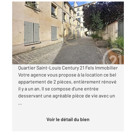
VERSAILLES 78
2
36,18 m
, 2 pièces
Ref : 2666
Appartement F2 à louer
1 300 €
par mois charges comprises
Quartier Saint-Louis Century 21 Fels Immobilier
Votre agence vous propose à la location ce bel
appartement de 2 pièces, entièrement rénové
il y a un an. Il se compose d'une entrée
desservant une agréable pièce de vie avec un
...
Voir le détail du bien