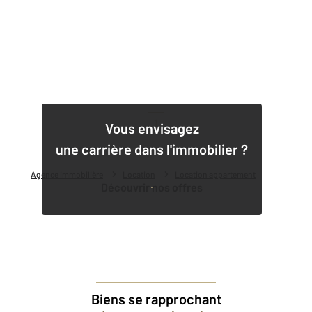
1
Vous envisagez
une carrière dans l'immobilier ?
Agence immobilière
Location
Location appartement
Découvrir nos offres
Biens se rapprochant