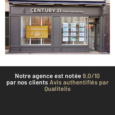
CENTURY 21 Fels Immobilier
14 rue Royale
VERSAILLES - 78000
Envoyer un message
Téléphoner à l'agence
Notre agence est notée
9,0/10
par nos clients
Avis authentifiés par
Qualitelis
Voir tous les avis clients