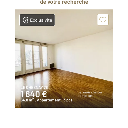
de votre recherche
Exclusivité
LE CHESNAY 78
1 640 €
par mois charges
comprises
2
64,8 m
, Appartement
, 3 pcs