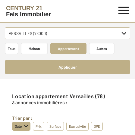
CENTURY 21
Fels Immobilier
VERSAILLES (78000)
Tous
Maison
Appartement
Autres
Appliquer
Location appartement Versailles (78)
3 annonces immobilières :
Trier par :
Date
Prix
Surface
Exclusivité
DPE