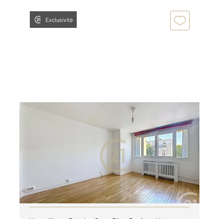
Exclusivité
VERSAILLES 78
2
53,82 m
, 2 pièces
Ref : 2668
Appartement F2 à louer
1 260 €
par mois charges comprises
Visiter le site dédié