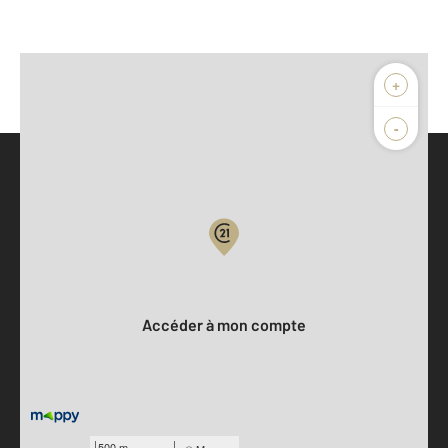
+
-
Parlons de vous, parlons biens
Votre compte :
Accéder à mon compte
500 m