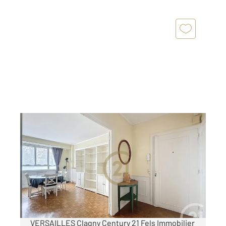
VERSAILLES 78
2
102 m
, 5 pièces
Ref : 2438
Appartement F5 à louer
2 350 €
par mois charges comprises
VERSAILLES Clagny Century 21 Fels Immobilier